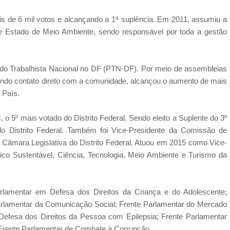
ais de 6 mil votos e alcançando a 1ª suplência. Em 2011, assumiu a
de Estado de Meio Ambiente, sendo responsável por toda a gestão
tido Trabalhista Nacional no DF (PTN-DF). Por meio de assembleias
tendo contato direto com a comunidade, alcançou o aumento de mais
 País.
, o 5º mais votado do Distrito Federal. Sendo eleito a Suplente do 3º
do Distrito Federal. Também foi Vice-Presidente da Comissão de
 Câmara Legislativa do Distrito Federal. Atuou em 2015 como Vice-
o Sustentável, Ciência, Tecnologia, Meio Ambiente e Turismo da
arlamentar em Defesa dos Direitos da Criança e do Adolescente;
Parlamentar da Comunicação Social; Frente Parlamentar do Mercado
m Defesa dos Direitos da Pessoa com Epilepsia; Frente Parlamentar
e Frente Parlamentar de Combate à Corrupção.