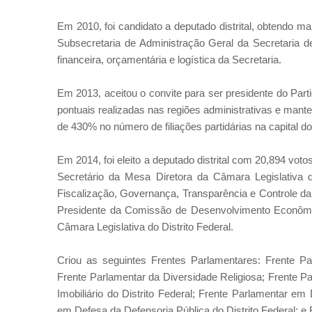
Em 2010, foi candidato a deputado distrital, obtendo m
Subsecretaria de Administração Geral da Secretaria 
financeira, orçamentária e logística da Secretaria.
Em 2013, aceitou o convite para ser presidente do Par
pontuais realizadas nas regiões administrativas e man
de 430% no número de filiações partidárias na capital do
Em 2014, foi eleito a deputado distrital com 20,894 votos
Secretário da Mesa Diretora da Câmara Legislativa 
Fiscalização, Governança, Transparência e Controle da
Presidente da Comissão de Desenvolvimento Econômic
Câmara Legislativa do Distrito Federal.
Criou as seguintes Frentes Parlamentares: Frente P
Frente Parlamentar da Diversidade Religiosa; Frente 
Imobiliário do Distrito Federal; Frente Parlamentar e
em Defesa da Defensoria Pública do Distrito Federal; 