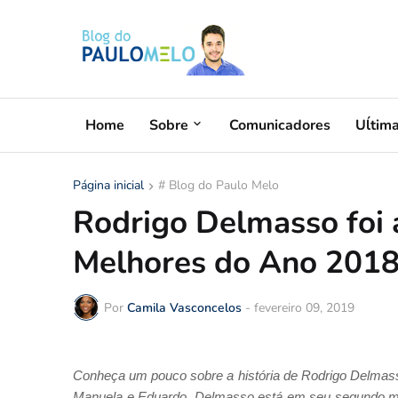
Home
Sobre
Comunicadores
Uĺtim
Página inicial
# Blog do Paulo Melo
Rodrigo Delmasso foi 
Melhores do Ano 201
Por
Camila Vasconcelos
-
fevereiro 09, 2019
Conheça um pouco sobre a história de Rodrigo Delmass
Manuela e Eduardo, Delmasso está em seu segundo mand