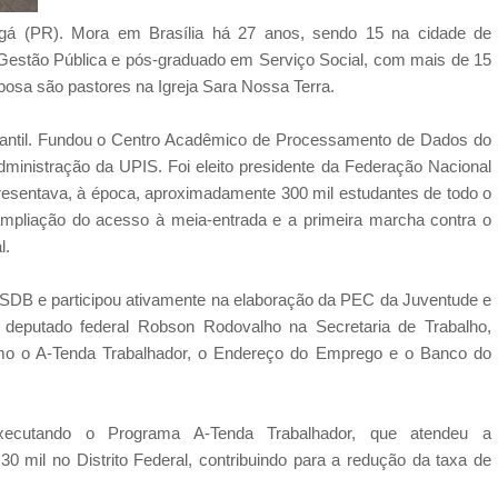
ngá (PR). Mora em Brasília há 27 anos, sendo 15 na cidade de
estão Pública e pós-graduado em Serviço Social, com mais de 15
posa são pastores na Igreja Sara Nossa Terra.
udantil. Fundou o Centro Acadêmico de Processamento de Dados do
inistração da UPIS. Foi eleito presidente da Federação Nacional
presentava, à época, aproximadamente 300 mil estudantes de todo o
ampliação do acesso à meia-entrada e a primeira marcha contra o
l.
 PSDB e participou ativamente na elaboração da PEC da Juventude e
deputado federal Robson Rodovalho na Secretaria de Trabalho,
como o A-Tenda Trabalhador, o Endereço do Emprego e o Banco do
xecutando o Programa A-Tenda Trabalhador, que atendeu a
0 mil no Distrito Federal, contribuindo para a redução da taxa de