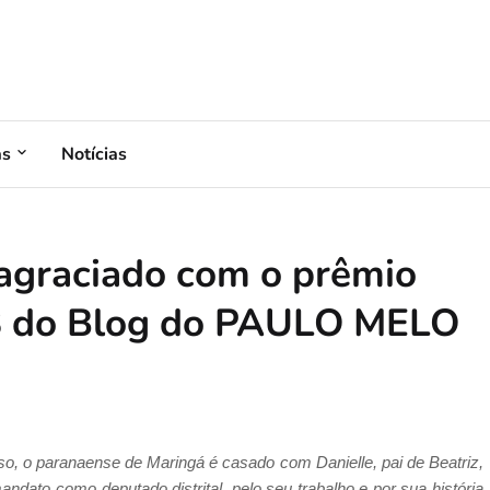
as
Notícias
agraciado com o prêmio
8 do Blog do PAULO MELO
o, o paranaense de Maringá é casado com Danielle, pai de Beatriz,
ato como deputado distrital, pelo seu trabalho e por sua história