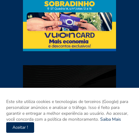
Este site utiliza cookies e tecnologias de terceiros (Google) para
personalizar anúncios e analisar o tráfego. Isso é feito para
garantir e entregar a melhor experiência ao usuário. Ao acessar,
você concorda com a política de monitoramento.
Saiba Mais
Aceitar !