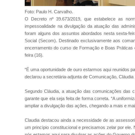
Foto: Paulo H. Carvalho.
O Decreto nº 39.673/2019, que estabelece as norm
impessoalidade na divulgação da atuação das administ
foram alguns dos assuntos abordados nesta sexta-feir
Social (Secom). Destinado exclusivamente aos comand
encerramento do curso de Formação e Boas Práticas o
feira (16).
“É uma oportunidade de ouro estarmos aqui reunidos pa
declarou a secretária-adjunta de Comunicação, Cláudia
Segundo Cláudia, a atuação das comunicações das ci
garante que ela seja feita de forma correta. “A unifo
ampliar a divulgação das ações, chegando a mais e ma
Claudia destacou ainda a necessidade de as assessor
um princípio constitucional e precisamos zelar por el
nós estamos aqui para divulgar as ações do Governo do 