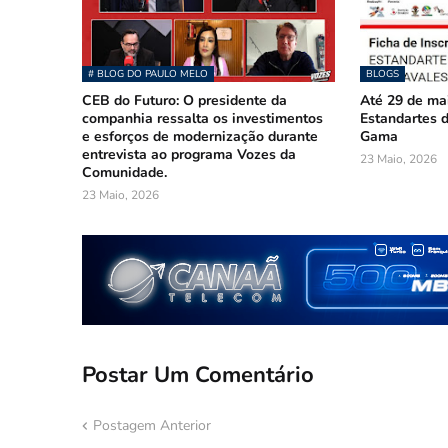
# BLOG DO PAULO MELO
BLOGS
CEB do Futuro: O presidente da
Até 29 de mai
companhia ressalta os investimentos
Estandartes d
e esforços de modernização durante
Gama
entrevista ao programa Vozes da
23 Maio, 2026
Comunidade.
23 Maio, 2026
Postar Um Comentário
Postagem Anterior