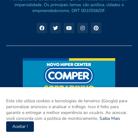
imparcialidade. Os principais temas são política, cidades e
empreendedorismo. DRT 0010556/DF.
Este site utiliza cookies e tecnologias de terceiros (Google) para
personalizar anúncios e analisar o tráfego. Isso é feito para
garantir e entregar a melhor experiência ao usuário. Ao acessar,
você concorda com a política de monitoramento.
Saiba Mais
Aceitar !