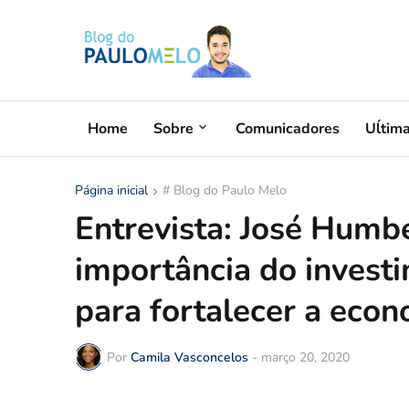
Home
Sobre
Comunicadores
Uĺtim
Página inicial
# Blog do Paulo Melo
Entrevista: José Humbe
importância do invest
para fortalecer a eco
Por
Camila Vasconcelos
-
março 20, 2020