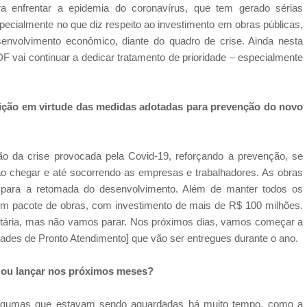
ra enfrentar a epidemia do coronavírus, que tem gerado sérias
pecialmente no que diz respeito ao investimento em obras públicas,
envolvimento econômico, diante do quadro de crise. Ainda nesta
GDF vai continuar a dedicar tratamento de prioridade – especialmente
rição em virtude das medidas adotadas para prevenção do novo
 da crise provocada pela Covid-19, reforçando a prevenção, se
vão chegar e até socorrendo as empresas e trabalhadores. As obras
e para a retomada do desenvolvimento. Além de manter todos os
m pacote de obras, com investimento de mais de R$ 100 milhões.
nitária, mas não vamos parar. Nos próximos dias, vamos começar a
dades de Pronto Atendimento] que vão ser entregues durante o ano.
ar ou lançar nos próximos meses?
, algumas que estavam sendo aguardadas há muito tempo, como a