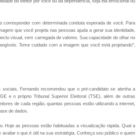
idade do eleitor por você ou da dependência, seja ela emocional ou
iso corresponder com determinada conduta esperada de você. Para
imagem que você projeta nas pessoas ajuda a gerar sua identidade,
pecto visual, vem carregada de valores. Sua capacidade de olhar no
intangíveis. Tome cuidado com a imagem que você está projetando”,
es sociais, Fernando recomendou que o pré-candidato se atenha a
e o próprio Tribunal Superior Eleitoral (TSE), além de outras
eitores de cada região, quantas pessoas estão utilizando a internet,
base de dados.
o. Hoje as pessoas estão habituadas a visualização rápida. Qual a
avaliar o que é útil na sua estratégia. Conheça seu público e quem