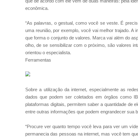
que de acordo com ele vem de duas maneiras: pela ident
econômica.
“As palavras, o gestual, como você se veste. É prec
uma reunião, por exemplo, você vai melhor trajado. A 
que forma o conjunto de valores. Marca vai além do as
olho, de se sensibilizar com o próximo, são valores 
orientou o especialista.
Ferramentas
Sobre a utilização da internet, especialmente as red
dados que podem ser coletados em órgãos como IBGE 
plataformas digitais, permitem saber a quantidade de el
entre outras informações que podem engrandecer sua 
“Procure ver quanto tempo você leva para ver um víde
permanecia das pessoas na internet, mas você tem que 