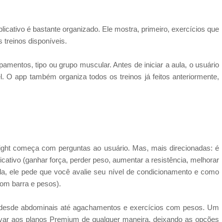
icativo é bastante organizado. Ele mostra, primeiro, exercícios que
 treinos disponíveis.
mentos, tipo ou grupo muscular. Antes de iniciar a aula, o usuário
l. O app também organiza todos os treinos já feitos anteriormente,
ight começa com perguntas ao usuário. Mas, mais direcionadas: é
licativo (ganhar força, perder peso, aumentar a resistência, melhorar
ida, ele pede que você avalie seu nível de condicionamento e como
com barra e pesos).
ão desde abdominais até agachamentos e exercícios com pesos. Um
 levar aos planos Premium de qualquer maneira, deixando as opções