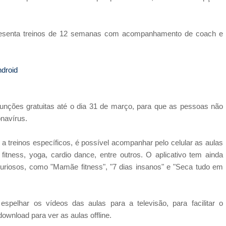
presenta treinos de 12 semanas com acompanhamento de coach e
droid
unções gratuitas até o dia 31 de março, para que as pessoas não
navírus.
a treinos específicos, é possível acompanhar pelo celular as aulas
itness, yoga, cardio dance, entre outros. O aplicativo tem ainda
riosos, como "Mamãe fitness", "7 dias insanos" e "Seca tudo em
spelhar os vídeos das aulas para a televisão, para facilitar o
wnload para ver as aulas offline.