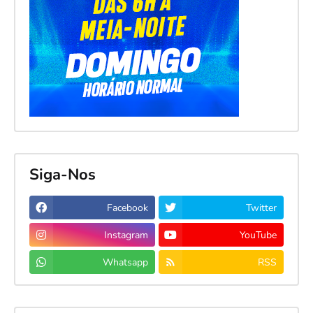
Siga-Nos
Facebook
Twitter
Instagram
YouTube
Whatsapp
RSS