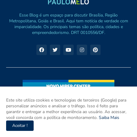
Esse Blog é um espaço para discutir Brasília, Região
Metropolitana, Goiás e Brasil. Aqui tem notícia de verdade com
imparcialidade. Os principais temas são política, cidades e
empreendedorismo. DRT 0010556/DF.
Este site utiliza cookies e tecnologias de terceiros (Google) para
personalizar anúncios e analisar o tráfego. Isso é feito para
garantir e entregar a melhor experiência ao usuário. Ao acessar,
você concorda com a política de monitoramento.
Saiba Mais
Aceitar !