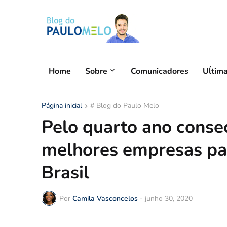
Home
Sobre
Comunicadores
Uĺtim
Página inicial
# Blog do Paulo Melo
Pelo quarto ano consec
melhores empresas par
Brasil
Por
Camila Vasconcelos
-
junho 30, 2020