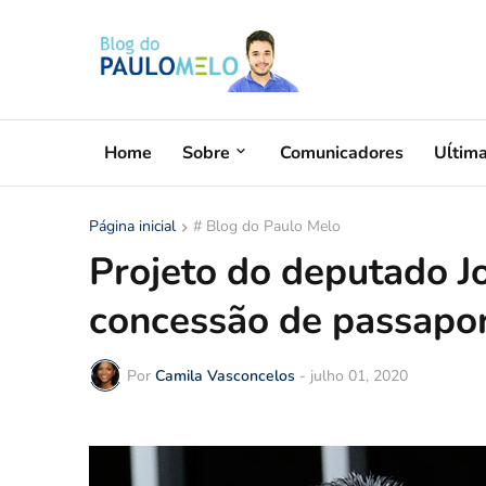
Home
Sobre
Comunicadores
Uĺtim
Página inicial
# Blog do Paulo Melo
Projeto do deputado Jo
concessão de passapor
Por
Camila Vasconcelos
-
julho 01, 2020