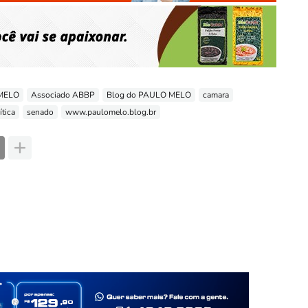
 MELO
Associado ABBP
Blog do PAULO MELO
camara
ítica
senado
www.paulomelo.blog.br