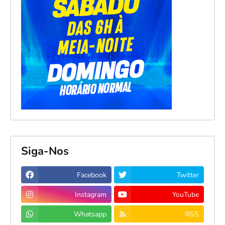
Siga-Nos
Facebook
Twitter
Instagram
YouTube
Whatsapp
RSS