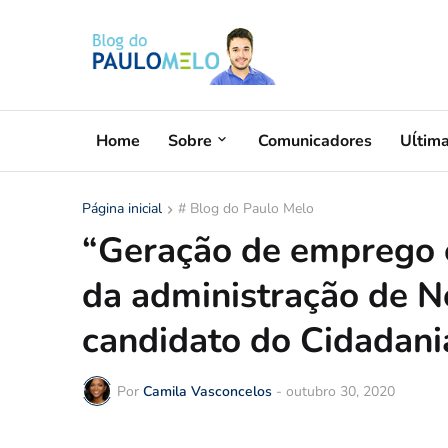
Home
Sobre
Comunicadores
Uĺtim
Página inicial
# Blog do Paulo Melo
“Geração de emprego e
da administração de N
candidato do Cidadani
Por
Camila Vasconcelos
-
outubro 30, 2020