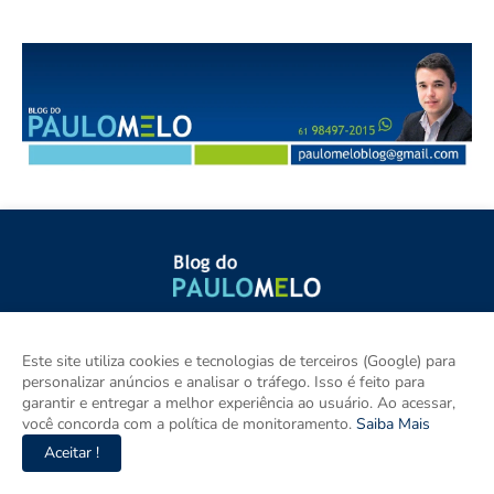
O Blog do Paulo Melo produz jornalismo independente, ágil e
contextualizado sobre Brasília, Região Metropolitana, Goiás e
Este site utiliza cookies e tecnologias de terceiros (Google) para
Brasil. Com informação verificada, pluralidade e compromisso
personalizar anúncios e analisar o tráfego. Isso é feito para
com o interesse público, destaca os principais fatos de política,
garantir e entregar a melhor experiência ao usuário. Ao acessar,
cidades e empreendedorismo. DRT 0010556/DF.
você concorda com a política de monitoramento.
Saiba Mais
Aceitar !