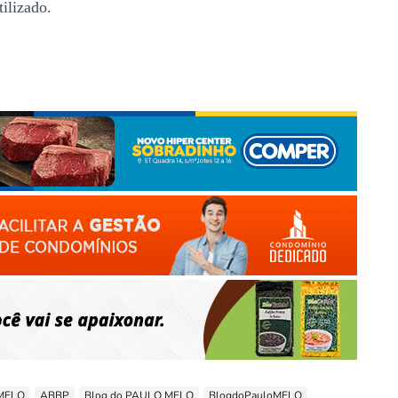
ilizado.
 MELO
ABBP
Blog do PAULO MELO
BlogdoPauloMELO