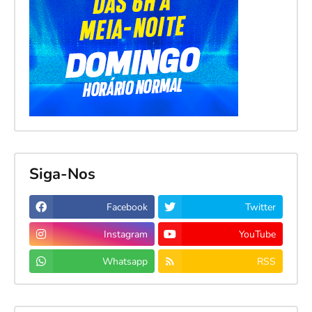
Siga-Nos
Facebook
Twitter
Instagram
YouTube
Whatsapp
RSS