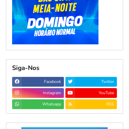
Siga-Nos
Facebook
Twitter
Instagram
YouTube
Whatsapp
RSS