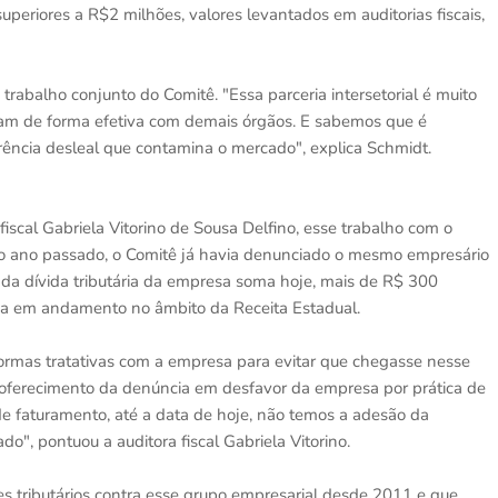
periores a R$2 milhões, valores levantados em auditorias fiscais,
 trabalho conjunto do Comitê. "Essa parceria intersetorial é muito
uam de forma efetiva com demais órgãos. E sabemos que é
rência desleal que contamina o mercado", explica Schmidt.
fiscal Gabriela Vitorino de Sousa Delfino, esse trabalho com o
o ano passado, o Comitê já havia denunciado o mesmo empresário
l da dívida tributária da empresa soma hoje, mais de R$ 300
inda em andamento no âmbito da Receita Estadual.
ormas tratativas com a empresa para evitar que chegasse nesse
oferecimento da denúncia em desfavor da empresa por prática de
e faturamento, até a data de hoje, não temos a adesão da
o", pontuou a auditora fiscal Gabriela Vitorino.
mes tributários contra esse grupo empresarial desde 2011 e que