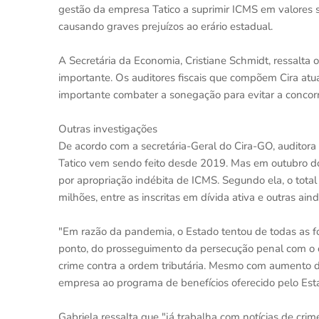
gestão da empresa Tatico a suprimir ICMS em valores su
causando graves prejuízos ao erário estadual.
A Secretária da Economia, Cristiane Schmidt, ressalta o
importante. Os auditores fiscais que compõem Cira at
importante combater a sonegação para evitar a concor
Outras investigações
De acordo com a secretária-Geral do Cira-GO, auditora 
Tatico vem sendo feito desde 2019. Mas em outubro d
por apropriação indébita de ICMS. Segundo ela, o tota
milhões, entre as inscritas em dívida ativa e outras a
"Em razão da pandemia, o Estado tentou de todas as f
ponto, do prosseguimento da persecução penal com o 
crime contra a ordem tributária. Mesmo com aumento d
empresa ao programa de benefícios oferecido pelo Estad
Gabriela ressalta que "já trabalha com notícias de cri