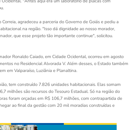
 Ocidental. "Antes aqui era um laboratório de placas com
u.
o Correia, agradeceu a parceria do Governo de Goiás e pediu a
abitacional na região. "Isso dá dignidade ao nosso morador,
dor, que esse projeto tão importante continue", solicitou.
rnador Ronaldo Caiado, em Cidade Ocidental, ocorreu em agosto
amentos no Residencial Alvorada V. Além desses, o Estado também
em em Valparaíso, Luziânia e Planaltina.
ião, tem construído 7.826 unidades habitacionais. Elas somam
6,7 milhões são recursos do Tesouro Estadual. Só na região do
bras foram orçadas em R$ 106,7 milhões, com contrapartida de
hegar ao final da gestão com 20 mil moradias construídas e