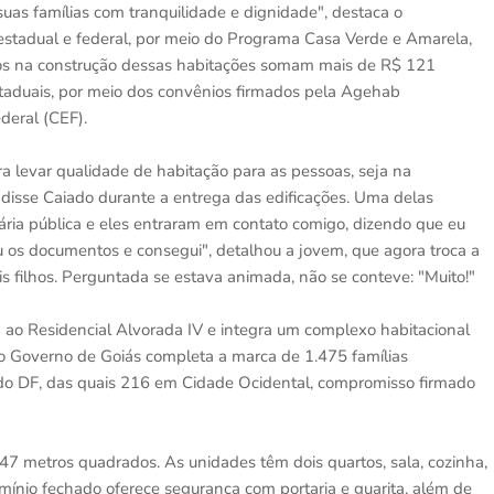
as famílias com tranquilidade e dignidade", destaca o
estadual e federal, por meio do Programa Casa Verde e Amarela,
tos na construção dessas habitações somam mais de R$ 121
staduais, por meio dos convênios firmados pela Agehab
deral (CEF).
 levar qualidade de habitação para as pessoas, seja na
 disse Caiado durante a entrega das edificações. Uma delas
nária pública e eles entraram em contato comigo, dizendo que eu
 os documentos e consegui", detalhou a jovem, que agora troca a
is filhos. Perguntada se estava animada, não se conteve: "Muito!"
o Residencial Alvorada IV e integra um complexo habitacional
o Governo de Goiás completa a marca de 1.475 famílias
 do DF, das quais 216 em Cidade Ocidental, compromisso firmado
47 metros quadrados. As unidades têm dois quartos, sala, cozinha,
ínio fechado oferece segurança com portaria e guarita, além de