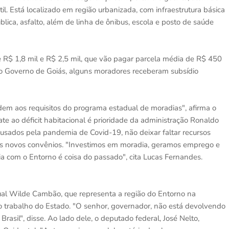
il. Está localizado em região urbanizada, com infraestrutura básica
lica, asfalto, além de linha de ônibus, escola e posto de saúde
 R$ 1,8 mil e R$ 2,5 mil, que vão pagar parcela média de R$ 450
o Governo de Goiás, alguns moradores receberam subsídio
dem aos requisitos do programa estadual de moradias", afirma o
te ao déficit habitacional é prioridade da administração Ronaldo
sados pela pandemia de Covid-19, não deixar faltar recursos
 novos convênios. "Investimos em moradia, geramos emprego e
a com o Entorno é coisa do passado", cita Lucas Fernandes.
dual Wilde Cambão, que representa a região do Entorno na
o trabalho do Estado. "O senhor, governador, não está devolvendo
asil", disse. Ao lado dele, o deputado federal, José Nelto,