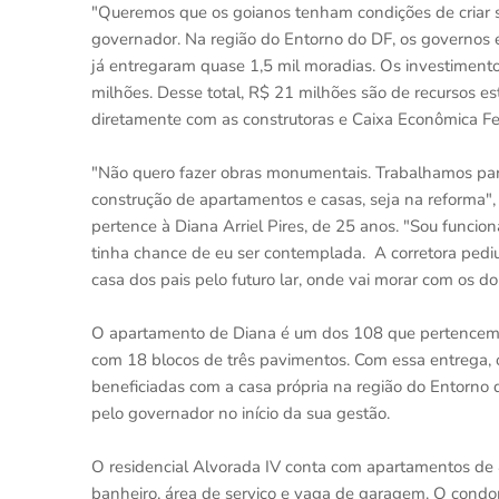
"Queremos que os goianos tenham condições de criar su
governador. Na região do Entorno do DF, os governos 
já entregaram quase 1,5 mil moradias. Os investimen
milhões. Desse total, R$ 21 milhões são de recursos e
diretamente com as construtoras e Caixa Econômica Fe
"Não quero fazer obras monumentais. Trabalhamos para
construção de apartamentos e casas, seja na reforma",
pertence à Diana Arriel Pires, de 25 anos. "Sou funcio
tinha chance de eu ser contemplada. A corretora pediu
casa dos pais pelo futuro lar, onde vai morar com os do
O apartamento de Diana é um dos 108 que pertencem a
com 18 blocos de três pavimentos. Com essa entrega, 
beneficiadas com a casa própria na região do Entorno
pelo governador no início da sua gestão.
O residencial Alvorada IV conta com apartamentos de 
banheiro, área de serviço e vaga de garagem. O condom