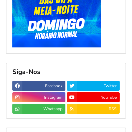
Siga-Nos
Facebook
Twitter
Instagram
YouTube
Whatsapp
RSS