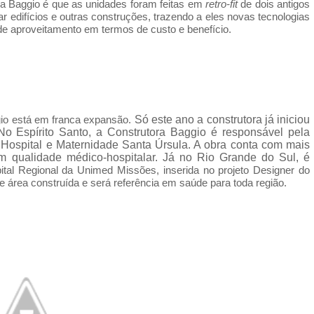
ora Baggio é que as unidades foram feitas em
retro-fit
de dois antigos
ar edifícios e outras construções, trazendo a eles novas tecnologias
e aproveitamento em termos de custo e benefício.
gio está em franca expansão.
Só este ano
a construtora já iniciou
o Espírito Santo, a Construtora Baggio é responsável pela
Hospital e Maternidade Santa Úrsula. A obra conta com mais
m qualidade médico-hospitalar. Já no Rio Grande do Sul, é
ital Regional da Unimed Missões, inserida no projeto Designer do
e área construída e será referência em saúde para toda região.