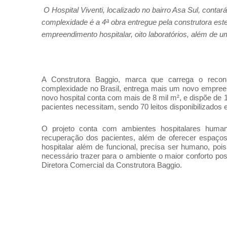
O Hospital Viventi, localizado no bairro Asa Sul, contar
complexidade é a 4ª obra entregue pela construtora este
empreendimento hospitalar, oito laboratórios, além de 
A Construtora Baggio, marca que carrega o reconh
complexidade no Brasil, entrega mais um novo empre
novo hospital conta com mais de 8 mil m², e dispõe de 
pacientes necessitam, sendo 70 leitos disponibilizados
O projeto conta com ambientes hospitalares humani
recuperação dos pacientes, além de oferecer espaço
hospitalar além de funcional, precisa ser humano, p
necessário trazer para o ambiente o maior conforto poss
Diretora Comercial da Construtora Baggio.