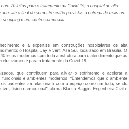
á com 70 leitos para o tratamento da Covid-19; o hospital de alta
 ano; até o final do semestre estão previstas a entrega de mais um
um shopping e um centro comercial.
ecimento e a expertise em construções hospitalares de alta
endimento: o
Hospital Day Viventi Asa Sul, localizado em Brasília. O
140 leitos modernos com toda a estrutura para o atendimento que os
 exclusivamente para o tratamento da Covid-19.
zados, que contribuem para aliviar o sofrimento e acelerar a
s funcionais e ambientes modernos.
“Entendemos que o ambiente
ois os pacientes se relacionam com o espaço como um todo, sendo
ível, físico e emocional”, afirma Blanca Baggio, Engenheira Civil e