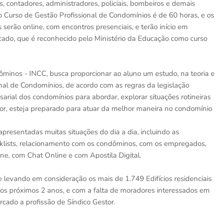
, contadores, administradores, policiais, bombeiros e demais
 do Curso de Gestão Profissional de Condomínios é de 60 horas, e os
 serão online, com encontros presenciais, e terão início em
icado, que é reconhecido pelo Ministério da Educação como curso
minos - INCC, busca proporcionar ao aluno um estudo, na teoria e
ional de Condomínios, de acordo com as regras da legislação
ial dos condomínios para abordar, explorar situações rotineiras
tor, esteja preparado para atuar da melhor maneira no condomínio
presentadas muitas situações do dia a dia, incluindo as
hecklists, relacionamento com os condôminos, com os empregados,
e, com Chat Online e com Apostila Digital.
 e levando em consideração os mais de 1.749 Edifícios residenciais
 nos próximos 2 anos, e com a falta de moradores interessados em
cado a profissão de Síndico Gestor.