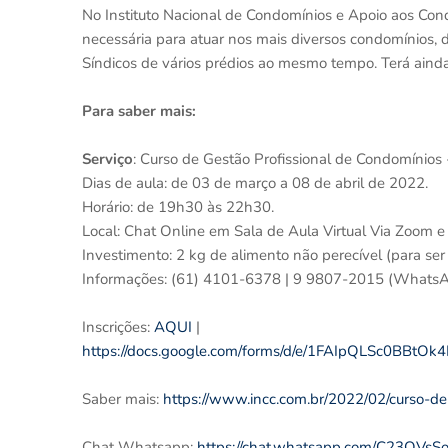
No Instituto Nacional de Condomínios e Apoio aos Cond
necessária para atuar nos mais diversos condomínios,
Síndicos de vários prédios ao mesmo tempo. Terá ainda
Para saber mais:
Serviço
: Curso de Gestão Profissional de Condomínios
Dias de aula: de 03 de março a 08 de abril de 2022.
Horário: de 19h30 às 22h30.
Local: Chat Online em Sala de Aula Virtual Via Zoom e
Investimento: 2 kg de alimento não perecível (para ser
Informações: (61) 4101-6378 | 9 9807-2015 (Whats
Inscrições:
AQUI
|
https://docs.google.com/forms/d/e/1FAIpQLSc0BBtO
Saber mais:
https://www.incc.com.br/2022/02/curso-de
Chat Whatsapp:
https://chat.whatsapp.com/C23QVs