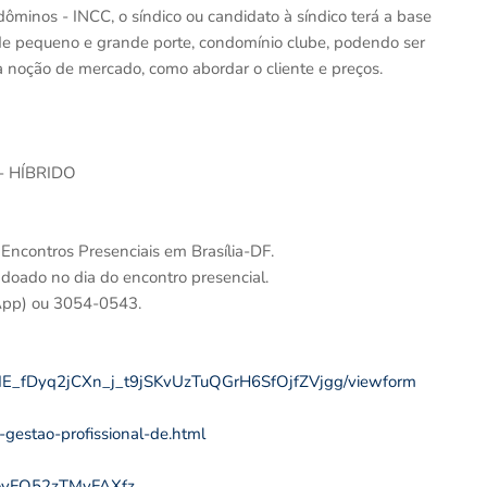
ôminos - INCC, o síndico ou candidato à síndico terá a base
 de pequeno e grande porte, condomínio clube, podendo ser
 noção de mercado, como abordar o cliente e preços.
 - HÍBRIDO
 Encontros Presenciais em Brasília-DF.
 doado no dia do encontro presencial.
App) ou 3054-0543.
k4IE_fDyq2jCXn_j_t9jSKvUzTuQGrH6SfOjfZVjgg/viewform
-gestao-profissional-de.html
SovFO52zTMyFAXfz