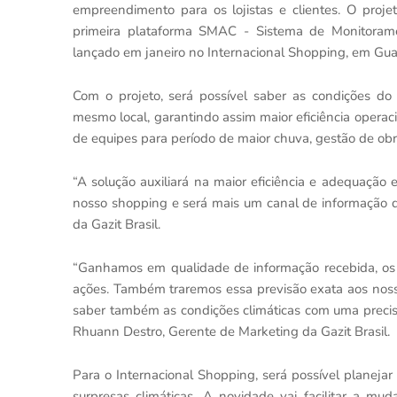
empreendimento para os lojistas e clientes. O pro
primeira plataforma SMAC - Sistema de Monitorame
lançado em janeiro no Internacional Shopping, em Gu
Com o projeto, será possível saber as condições d
mesmo local, garantindo assim maior eficiência opera
de equipes para período de maior chuva, gestão de obra
“A solução auxiliará na maior eficiência e adequação
nosso shopping e será mais um canal de informação qu
da Gazit Brasil.
“Ganhamos em qualidade de informação recebida, os 
ações. Também traremos essa previsão exata aos nosso
saber também as condições climáticas com uma precisã
Rhuann Destro, Gerente de Marketing da Gazit Brasil.
Para o Internacional Shopping, será possível planeja
surpresas climáticas. A novidade vai facilitar a m