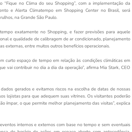
jeto “Fique no Clima do seu Shopping”, com a implementação da
nto e Alerta Climatempo em Shopping Center no Brasil, será
arulhos, na Grande São Paulo.
o tempo exatamente no Shopping, e fazer previsões para aquele
cional e qualidade de calibragem de ar condicionado, planejamento
s externas, entre muitos outros benefícios operacionais.
 em curto espaço de tempo em relação às condições climáticas em
e vai contribuir no dia a dia da operação”, afirma Mia Stark, CEO
dados gerados e evitamos riscos na escolha de datas de nossas
s lojistas para que adequem suas vitrines. Os visitantes poderão
o ímpar, o que permite melhor planejamento das visitas”, explica
r eventos internos e externos com base no tempo e sem eventuais
udança de horário de ações em espaço aberto com antecedência,