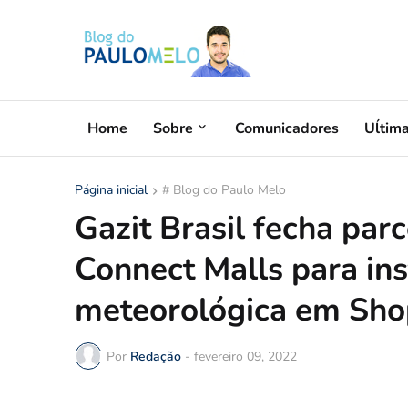
Home
Sobre
Comunicadores
Uĺtim
Página inicial
# Blog do Paulo Melo
Gazit Brasil fecha pa
Connect Malls para in
meteorológica em Sho
Por
Redação
-
fevereiro 09, 2022