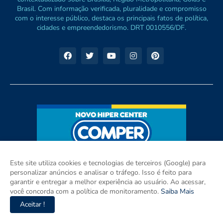
Brasil. Com informação verificada, pluralidade e compromisso
com o interesse público, destaca os principais fatos de política,
cidades e empreendedorismo. DRT 0010556/DF.
Este site utiliza cookies e tecnologias de terceiros (Google) para
personalizar anúncios e analisar o tráfego. Isso é feito para
garantir e entregar a melhor experiência ao usuário. Ao acessar,
você concorda com a política de monitoramento.
Saiba Mais
Aceitar !