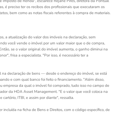
e Imposto de Renda", esclarece Rejane Pires, diretora da Pontual
, é preciso ter os recibos dos profissionais que executaram os
itetos, bem como as notas fiscais referentes à compra de materiais.
tos, a atualização do valor dos imóveis na declaração, sem
ando você vende o imóvel por um valor maior que o de compra,
Então, se o valor original do imóvel aumenta, o ganho diminui na
", frisa a especialista. "Por isso, é necessário ter a
l na declaração de bens — desde o endereço do imóvel, se está
quando e com qual banco foi feito o financiamento. "Além disso,
u empresa da qual o imóvel foi comprado, tudo isso no campo de
fundador da HOA Asset Management. "E o valor que você coloca na
 cartório, ITBI, e assim por diante", ressalta.
 incluída na ficha de Bens e Direitos, com o código específico, de