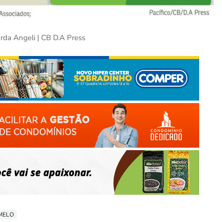
rda Angeli | CB D.A Press
 MELO