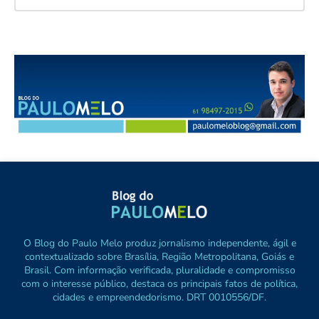
O Blog do Paulo Melo produz jornalismo independente, ágil e
contextualizado sobre Brasília, Região Metropolitana, Goiás e
Brasil. Com informação verificada, pluralidade e compromisso
com o interesse público, destaca os principais fatos de política,
cidades e empreendedorismo. DRT 0010556/DF.