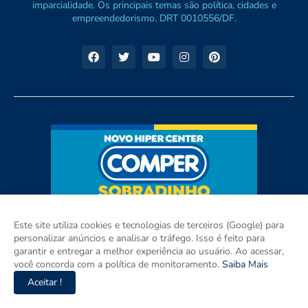
imparcialidade. Os principais temas são política, cidades e
empreendedorismo. DRT 0010556/DF.
Este site utiliza cookies e tecnologias de terceiros (Google) para
personalizar anúncios e analisar o tráfego. Isso é feito para
garantir e entregar a melhor experiência ao usuário. Ao acessar,
você concorda com a política de monitoramento.
Saiba Mais
Aceitar !