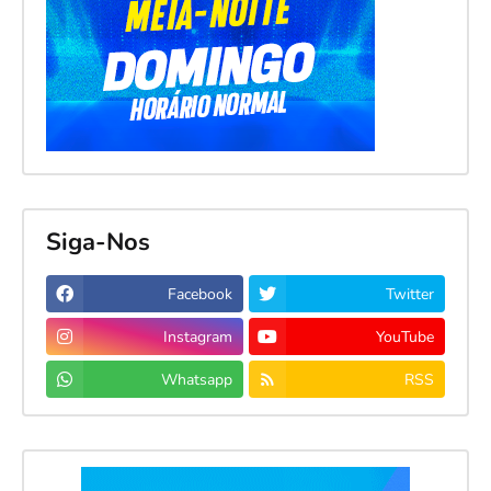
Siga-Nos
Facebook
Twitter
Instagram
YouTube
Whatsapp
RSS