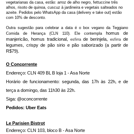
vegetarianas da casa, estão: arroz de alho negro, fettuccine três 
alhos, risoto de quinoa, cuscuz à jardineira e vegetais salteados no 
azeite. Pedidos pelo WhatsApp da casa (delivery e take out) estão 
com 10% de desconto.
Outra sugestão para celebrar a data é o box vegano da Teggiano 
homus de 
Comida de Herança (CLN 110). Ele contempla 
manjericão, homus tradicional, 
 de berinjela, 
 de 
esfirra
esfirra
legumes, crispy de pão sirio e pão saborizado (a partir de 
R$79). 
O Concorrente
Endereço: CLN 409 BL B loja 1 - Asa Norte
Horário de funcionamento: segunda, das 17h às 22h, e de 
terça a domingo, das 11h30 às 22h.  
Siga: @oconcorrente 
Pedidos: Uber Eats
Le Parisien Bistrot
Endereço: CLN 103, bloco B - Asa Norte 