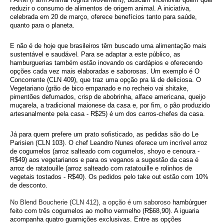
reduzir o consumo de alimentos de origem animal. A iniciativa, 
celebrada em 20 de março, oferece benefícios tanto para saúde, 
quanto para o planeta. 
E não é de hoje que brasileiros têm buscado uma alimentação mais 
sustentável e saudável. Para se adaptar a este público, as 
hamburguerias também estão inovando os cardápios e oferecendo 
opções cada vez mais elaboradas e saborosas. Um exemplo é O 
Concorrente (CLN 409), que traz uma opção pra lá de deliciosa. O 
Vegetariano (grão de bico empanado e no recheio vai shitake, 
pimentões defumados, crisp de abobrinha, alface americana, queijo 
muçarela, a tradicional maionese da casa e, por fim, o pão produzido 
artesanalmente pela casa - R$25) é um dos carros-chefes da casa. 
Já para quem prefere um prato sofisticado, as pedidas são do Le 
Parisien (CLN 103). O chef Leandro Nunes oferece um incrível arroz 
de cogumelos (arroz salteado com cogumelos, shoyo e cenoura - 
R$49) aos vegetarianos e para os veganos a sugestão da casa é 
arroz de ratatouille (arroz salteado com ratatouille e rolinhos de 
vegetais tostados - R$40). Os pedidos pelo take out estão com 10% 
de desconto. 
No Blend Boucherie (CLN 412), a opção é um saboroso
hambúrguer 
feito com três cogumelos ao molho vermelho (R$68,90). A iguaria 
acompanha quatro guarnições exclusivas. Entre as opções 