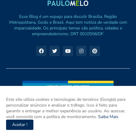
Esse Blog é um espaço para discutir Brasília, Região
Metropolitana, Goiás e Brasil. Aqui tem notícia de verdade com
imparcialidade. Os principais temas são política, cidades e
empreendedorismo. DRT 0010556/DF.
Este site utiliza cookies e tecnologias de terceiros (Google) para
personalizar anúncios e analisar o tráfego. Isso é feito para
garantir e entregar a melhor experiência ao usuário. Ao acessar,
você concorda com a política de monitoramento.
Saiba Mais
Aceitar !