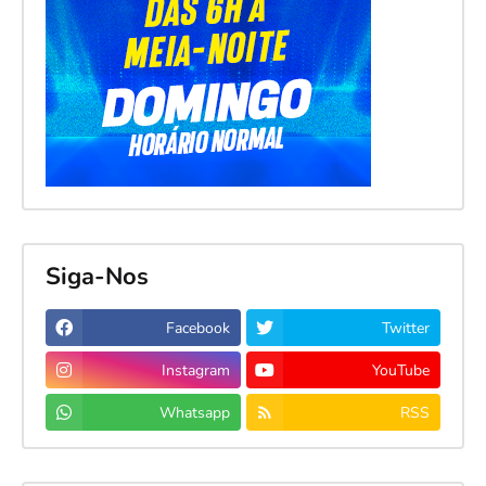
Siga-Nos
Facebook
Twitter
Instagram
YouTube
Whatsapp
RSS