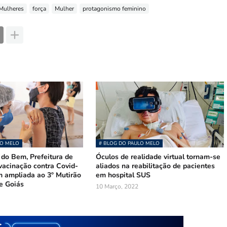
 Mulheres
força
Mulher
protagonismo feminino
LO MELO
# BLOG DO PAULO MELO
do Bem, Prefeitura de
Óculos de realidade virtual tornam-se
vacinação contra Covid-
aliados na reabilitação de pacientes
m ampliada ao 3º Mutirão
em hospital SUS
e Goiás
10 Março, 2022