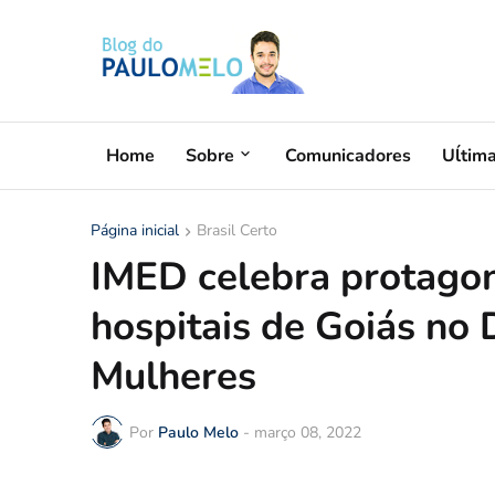
Home
Sobre
Comunicadores
Uĺtim
Página inicial
Brasil Certo
IMED celebra protago
hospitais de Goiás no 
Mulheres
Por
Paulo Melo
-
março 08, 2022