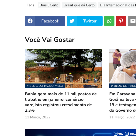
Tags
Brasil Certo
Brasil que dá Certo
Dia Internacional das
Facebook
Twitter
Você Vai Gostar
# BLOG DO PAULO MELO
# BLOG DO PAU
Bahia gera mais de 11 mil postos de
Em Caravana 
trabalho em janeiro, comércio
Goiânia leva 
varejista registrou crescimento de
19 e testage
2,3%
do Governo d
11 Março, 2022
11 Março, 2022