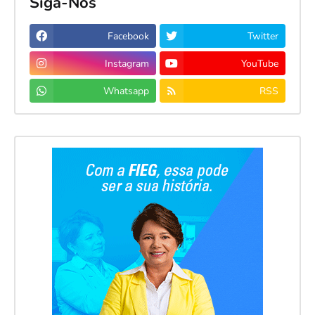
Siga-Nos
Facebook
Twitter
Instagram
YouTube
Whatsapp
RSS