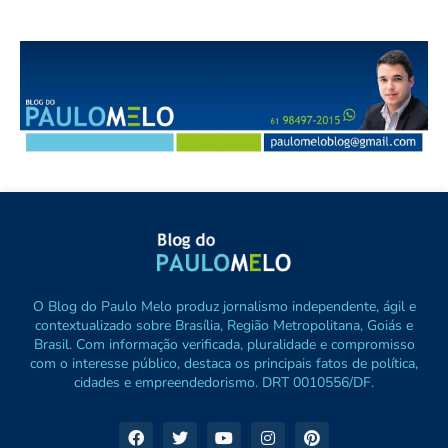
O Blog do Paulo Melo produz jornalismo independente, ágil e
contextualizado sobre Brasília, Região Metropolitana, Goiás e
Brasil. Com informação verificada, pluralidade e compromisso
com o interesse público, destaca os principais fatos de política,
cidades e empreendedorismo. DRT 0010556/DF.