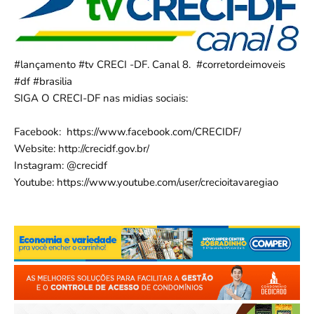
#lançamento
#tv
 CRECI -DF. Canal 8.  
#corretordeimoveis
#df
#brasilia
SIGA O CRECI-DF nas midias sociais:      

Facebook:  
https://www.facebook.com/CRECIDF/
Website: 
http://crecidf.gov.br/
Instagram: @crecidf      

Youtube: 
https://www.youtube.com/user/crecioitavaregiao