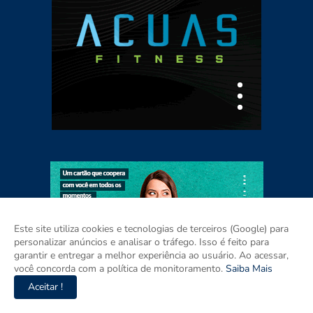
Este site utiliza cookies e tecnologias de terceiros (Google) para
personalizar anúncios e analisar o tráfego. Isso é feito para
garantir e entregar a melhor experiência ao usuário. Ao acessar,
você concorda com a política de monitoramento.
Saiba Mais
Aceitar !