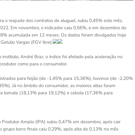
a o reajuste dos contratos de aluguel, subiu 0,45% este mês,
2022. Em novembro, o indicador caiu 0,56%, e em dezembro do
7,78% acumulada em 12 meses. Os dados foram divulgados hoje
 Getulio Vargas (FGV Ibre).
nstituto, André Braz, o índice foi afetado pela aceleração no
 produtor como para o consumidor.
istrados para feijão (de -1,45% para 15,36%), bovinos (de -2,20%
35%). Já no âmbito do consumidor, as maiores altas foram
para tomate (18,13% para 19,12%) e cebola (17,36% para
o Produtor Amplo (IPA) subiu 0,47% em dezembro, após cair
 grupo bens finais caiu 0,29%, após alta de 0,13% no mês