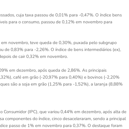
cessados, cuja taxa passou de 0,01% para -0,47%. O índice bens
ustíveis para o consumo, passou de 0,12% em novembro para
1% em novembro, teve queda de 0,30%, puxada pelo subgrupo
ou de 0,83% para -2,26%. O índice de bens intermediários (ex),
depois de cair 0,32% em novembro.
 2,09% em dezembro, após queda de 2,86%. As principais
16,32%), café em grão (-20,97% para 0,40%) e bovinos (-2,20%
aques são a soja em grão (1,25% para -1,52%), a laranja (8,88%
ao Consumidor (IPC), que variou 0,44% em dezembro, após alta de
sa componentes do índice, cinco desaceleraram, sendo a principal
o índice passo de 1% em novembro para 0,37%. O destaque foram