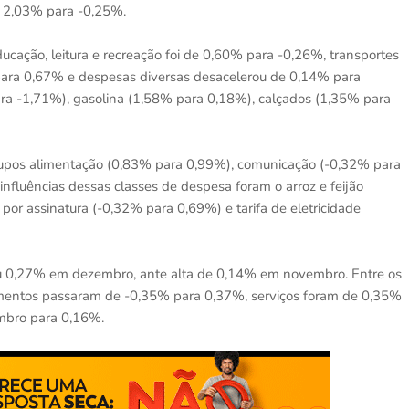
e 2,03% para -0,25%.
ação, leitura e recreação foi de 0,60% para -0,26%, transportes
para 0,67% e despesas diversas desacelerou de 0,14% para
a -1,71%), gasolina (1,58% para 0,18%), calçados (1,35% para
 grupos alimentação (0,83% para 0,99%), comunicação (-0,32% para
nfluências dessas classes de despesa foram o arroz e feijão
 por assinatura (-0,32% para 0,69%) e tarifa de eletricidade
iu 0,27% em dezembro, ante alta de 0,14% em novembro. Entre os
amentos passaram de -0,35% para 0,37%, serviços foram de 0,35%
mbro para 0,16%.