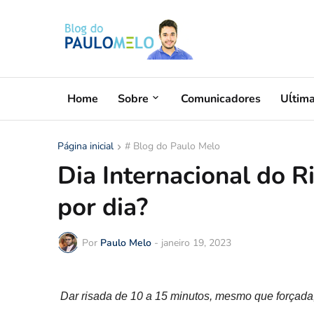
Home
Sobre
Comunicadores
Uĺtim
Página inicial
# Blog do Paulo Melo
Dia Internacional do R
por dia?
Por
Paulo Melo
-
janeiro 19, 2023
Dar risada de 10 a 15 minutos, mesmo que forçada