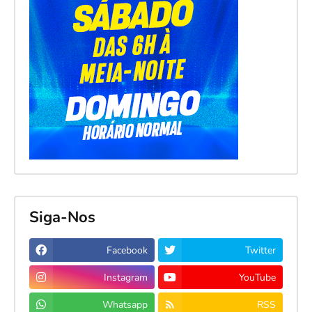
Siga-Nos
Facebook
Twitter
Instagram
YouTube
Whatsapp
RSS