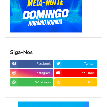
Siga-Nos
Facebook
Twitter
Instagram
YouTube
Whatsapp
RSS