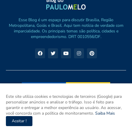
Esse Blog é um espaço para discutir Brasília, Região
Metropolitana, Goiás e Brasil. Aqui tem notícia de verdade com
imparcialidade. Os principais temas são política, cidades e
empreendedorismo. DRT 0010556/DF.
Este site utiliza cookies e tecnologias de terceiros (Google) para
personalizar anúncios e analisar o tráfego. Isso é feito para
garantir e entregar a melhor experiência ao usuário. Ao acessar,
você concorda com a política de monitoramento.
Saiba Mais
Aceitar !