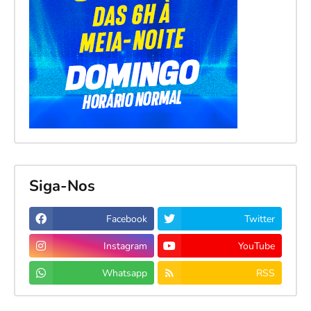
Siga-Nos
Facebook
Twitter
Instagram
YouTube
Whatsapp
RSS