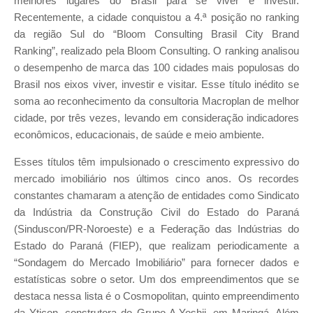
melhores lugares do Brasil para se viver e investir.
Recentemente, a cidade conquistou a 4.ª posição no ranking
da região Sul do “Bloom Consulting Brasil City Brand
Ranking”, realizado pela Bloom Consulting. O ranking analisou
o desempenho de marca das 100 cidades mais populosas do
Brasil nos eixos viver, investir e visitar. Esse título inédito se
soma ao reconhecimento da consultoria Macroplan de melhor
cidade, por três vezes, levando em consideração indicadores
econômicos, educacionais, de saúde e meio ambiente.
Esses títulos têm impulsionado o crescimento expressivo do
mercado imobiliário nos últimos cinco anos. Os recordes
constantes chamaram a atenção de entidades como Sindicato
da Indústria da Construção Civil do Estado do Paraná
(Sinduscon/PR-Noroeste) e a Federação das Indústrias do
Estado do Paraná (FIEP), que realizam periodicamente a
“Sondagem do Mercado Imobiliário” para fornecer dados e
estatísticas sobre o setor. Um dos empreendimentos que se
destaca nessa lista é o Cosmopolitan, quinto empreendimento
da Yticon, construtora do Grupo A.Yoshii, em Maringá. Além