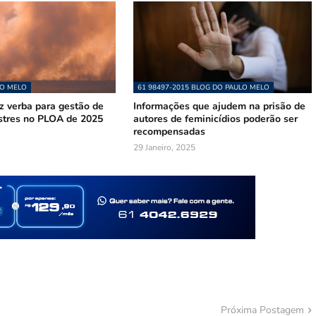
LO MELO
61 98497-2015 BLOG DO PAULO MELO
z verba para gestão de
Informações que ajudem na prisão de
astres no PLOA de 2025
autores de feminicídios poderão ser
recompensadas
29 Janeiro, 2025
Próxima Postagem