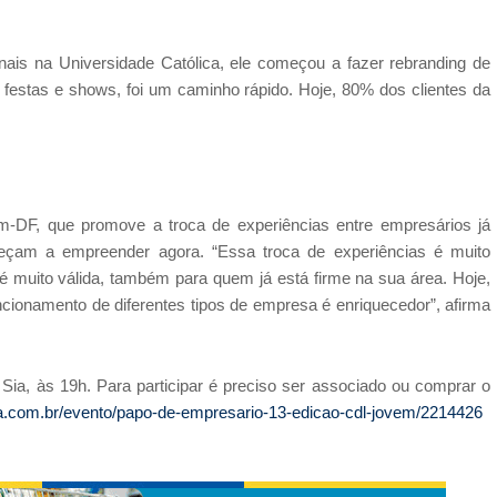
onais na Universidade Católica, ele começou a fazer rebranding de
e festas e shows, foi um caminho rápido. Hoje, 80% dos clientes da
-DF, que promove a troca de experiências entre empresários já
çam a empreender agora. “Essa troca de experiências é muito
muito válida, também para quem já está firme na sua área. Hoje,
ncionamento de diferentes tipos de empresa é enriquecedor”, afirma
a, às 19h. Para participar é preciso ser associado ou comprar o
a.com.br/evento/papo-de-empresario-13-edicao-cdl-jovem/2214426