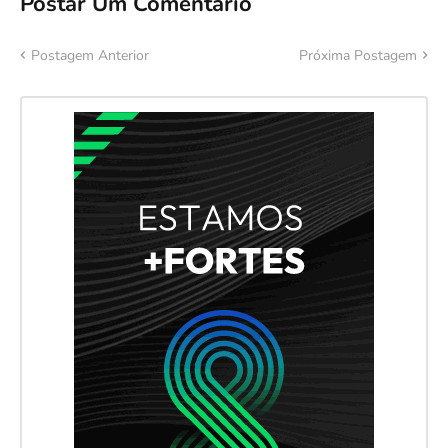
Postar Um Comentário
Postagem Anterior
Próxima Postagem