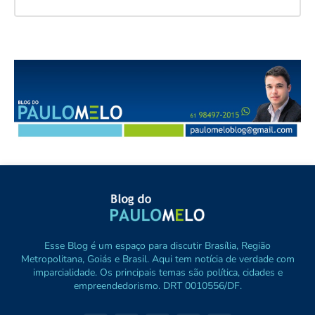
Esse Blog é um espaço para discutir Brasília, Região
Metropolitana, Goiás e Brasil. Aqui tem notícia de verdade com
imparcialidade. Os principais temas são política, cidades e
empreendedorismo. DRT 0010556/DF.