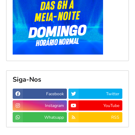
Siga-Nos
Facebook
Twitter
Instagram
YouTube
Whatsapp
RSS