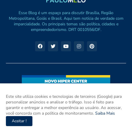
Esse Blog é um espaço para discutir Brasília, Região
Metropolitana, Goiás e Brasil. Aqui tem notícia de verdade com
imparcialidade. Os principais temas são política, cidades e
empreendedorismo. DRT 0010556/DF.
Este site utiliza cookies e tecnologias de terceiros (Google) para
personalizar anúncios e analisar o tráfego. Isso é feito para
garantir e entregar a melhor experiência ao usuário. Ao acessar,
você concorda com a política de monitoramento.
Saiba Mais
Aceitar !