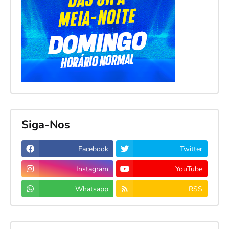
Siga-Nos
Facebook
Twitter
Instagram
YouTube
Whatsapp
RSS