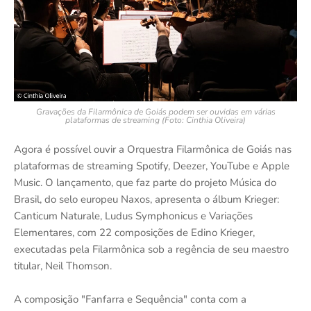
Gravações da Filarmônica de Goiás podem ser ouvidas em várias
plataformas de streaming (Foto: Cinthia Oliveira)
Agora é possível ouvir a Orquestra Filarmônica de Goiás nas
plataformas de streaming Spotify, Deezer, YouTube e Apple
Music. O lançamento, que faz parte do projeto Música do
Brasil, do selo europeu Naxos, apresenta o álbum Krieger:
Canticum Naturale, Ludus Symphonicus e Variações
Elementares, com 22 composições de Edino Krieger,
executadas pela Filarmônica sob a regência de seu maestro
titular, Neil Thomson.
A composição "Fanfarra e Sequência" conta com a