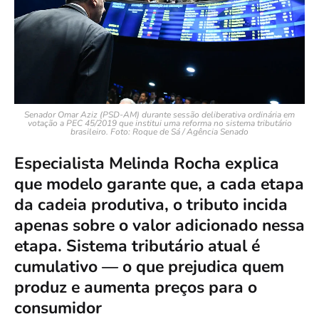
Senador Omar Aziz (PSD-AM) durante sessão deliberativa ordinária em
votação a PEC 45/2019 que institui uma reforma no sistema tributário
brasileiro. Foto: Roque de Sá / Agência Senado
Especialista Melinda Rocha explica
que modelo garante que, a cada etapa
da cadeia produtiva, o tributo incida
apenas sobre o valor adicionado nessa
etapa. Sistema tributário atual é
cumulativo — o que prejudica quem
produz e aumenta preços para o
consumidor