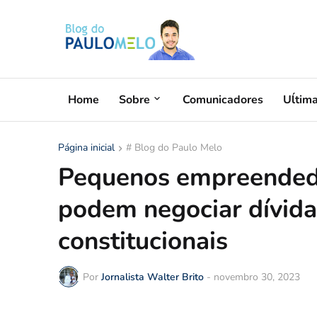
Home
Sobre
Comunicadores
Uĺtim
Página inicial
# Blog do Paulo Melo
Pequenos empreendedo
podem negociar dívida
constitucionais
Por
Jornalista Walter Brito
-
novembro 30, 2023