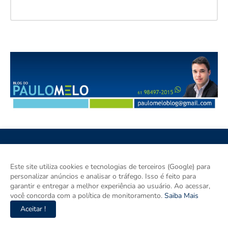
Este site utiliza cookies e tecnologias de terceiros (Google) para
personalizar anúncios e analisar o tráfego. Isso é feito para
garantir e entregar a melhor experiência ao usuário. Ao acessar,
Esse Blog é um espaço para discutir Brasília, Região
você concorda com a política de monitoramento.
Saiba Mais
Metropolitana, Goiás e Brasil. Aqui tem notícia de verdade com
imparcialidade. Os principais temas são política, cidades e
Aceitar !
empreendedorismo. DRT 0010556/DF.