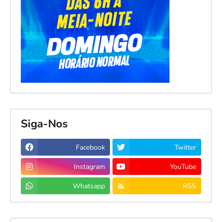
Siga-Nos
Facebook
Twitter
Instagram
YouTube
Whatsapp
RSS