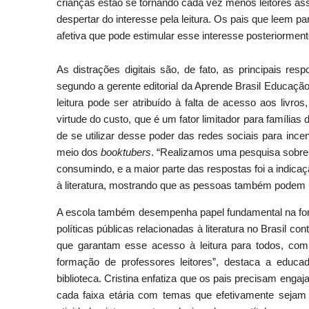
crianças estão se tornando cada vez menos leitores as
despertar do interesse pela leitura. Os pais que leem 
afetiva que pode estimular esse interesse posteriormente”
As distrações digitais são, de fato, as principais re
segundo a gerente editorial da Aprende Brasil Educação
leitura pode ser atribuído à falta de acesso aos liv
virtude do custo, que é um fator limitador para famílias
de se utilizar desse poder das redes sociais para incen
meio dos
booktubers
. “Realizamos uma pesquisa sobre o
consumindo, e a maior parte das respostas foi a indica
à literatura, mostrando que as pessoas também podem us
A escola também desempenha papel fundamental na forma
políticas públicas relacionadas à literatura no Brasil co
que garantam esse acesso à leitura para todos, com
formação de professores leitores”, destaca a educ
biblioteca. Cristina enfatiza que os pais precisam enga
cada faixa etária com temas que efetivamente sejam 