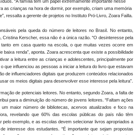
síduos. “A família tem um papel extremamente importante nesse
para as crianças na hora de dormir, por exemplo, criam uma memória
, ressalta a gerente de projetos no Instituto Pró-Livro, Zoara Failla.
sponsáveis pela queda do número de leitores no Brasil. No entanto,
, Cristina Kerscher, essa não é a única razão. “O desinteresse pela
ros, tanto em casa quanto na escola, o que muitas vezes ocorre em
 de baixa renda”, aponta. Zoara acrescenta que existe a possibilidade
tivar a leitura entre as crianças e adolescentes, principalmente por
 que influenciou as pessoas a iniciar a leitura do livro que estavam
ção de influenciadores digitais que produzem conteúdos relacionados
ar os meios digitais para desenvolver esse interesse pela leitura”.
ção de potenciais leitores. No entanto, segundo Zoara, a falta de
ntribui para a diminuição do número de jovens leitores. “Faltam ações
 um maior número de bibliotecas, acervos atualizados e foco na
adora, revelando que 60% das escolas públicas do país não têm
jar pelo exemplo, e as escolas devem selecionar livros apropriados a
de interesse dos estudantes. “É importante que sejam propostas