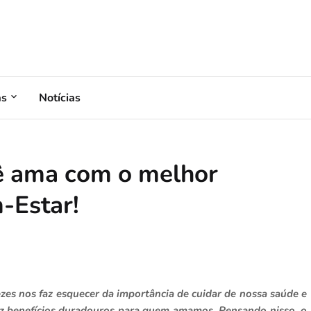
as
Notícias
ê ama com o melhor
-Estar!
zes nos faz esquecer da importância de cuidar de nossa saúde e
raz benefícios duradouros para quem amamos. Pensando nisso, o