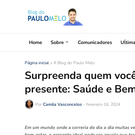
Home
Sobre
Comunicadores
Uĺtim
Página inicial
# Blog do Paulo Melo
Surpreenda quem voc
presente: Saúde e Bem
Por
Camila Vasconcelos
-
fevereiro 16, 2024
Em um mundo onde a correria do dia a dia muitas ve
bem-estar, o presente ideal pode ser aquele que t