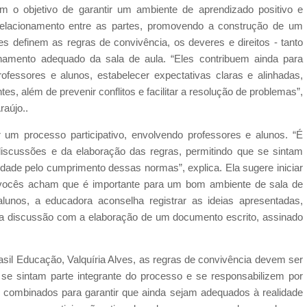
m o objetivo de garantir um ambiente de aprendizado positivo e
relacionamento entre as partes, promovendo a construção de um
s definem as regras de convivência, os deveres e direitos - tanto
onamento adequado da sala de aula. “Eles contribuem ainda para
fessores e alunos, estabelecer expectativas claras e alinhadas,
s, além de prevenir conflitos e facilitar a resolução de problemas”,
raújo..
um processo participativo, envolvendo professores e alunos. “É
discussões e da elaboração das regras, permitindo que se sintam
dade pelo cumprimento dessas normas”, explica. Ela sugere iniciar
vocês acham que é importante para um bom ambiente de sala de
lunos, a educadora aconselha registrar as ideias apresentadas,
ir a discussão com a elaboração de um documento escrito, assinado
sil Educação, Valquíria Alves, as regras de convivência devem ser
s se sintam parte integrante do processo e se responsabilizem por
s combinados para garantir que ainda sejam adequados à realidade