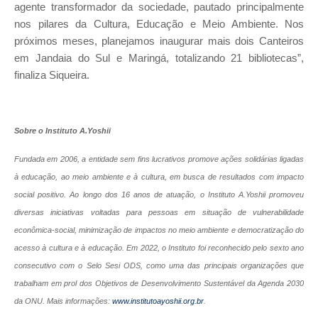
agente transformador da sociedade, pautado principalmente
nos pilares da Cultura, Educação e Meio Ambiente. Nos
próximos meses, planejamos inaugurar mais dois Canteiros
em Jandaia do Sul e Maringá, totalizando 21 bibliotecas”,
finaliza Siqueira.
Sobre o Instituto A.Yoshii
Fundada em 2006, a entidade sem fins lucrativos promove ações solidárias ligadas
à educação, ao meio ambiente e à cultura, em busca de resultados com impacto
social positivo. Ao longo dos 16 anos de atuação, o Instituto A.Yoshii promoveu
diversas iniciativas voltadas para pessoas em situação de vulnerabilidade
econômica-social, minimização de impactos no meio ambiente e democratização do
acesso à cultura e à educação. Em 2022, o Instituto foi reconhecido pelo sexto ano
consecutivo com o Selo Sesi ODS, como uma das principais organizações que
trabalham em prol dos Objetivos de Desenvolvimento Sustentável da Agenda 2030
da ONU. Mais informações:
www.institutoayoshii.org.br
.