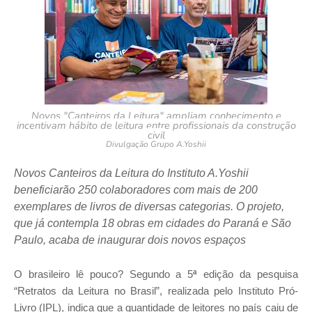
Novos "Canteiros da Leitura" ampliam conhecimento e
incentivam hábito de leitura entre profissionais da construção
civil
Divulgação Grupo A.Yoshii
Novos Canteiros da Leitura do Instituto A.Yoshii
beneficiarão 250 colaboradores com mais de 200
exemplares de livros de diversas categorias. O projeto,
que já contempla 18 obras em cidades do Paraná e São
Paulo, acaba de inaugurar dois novos espaços
O brasileiro lê pouco? Segundo a 5
ª
edição da pesquisa
“Retratos da Leitura no Brasil”, realizada pelo Instituto Pró-
Livro (IPL), indica que a quantidade de leitores no país caiu de